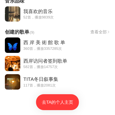
音乐品味
我喜欢的音乐
52首，播放9839次
创建的歌单
查看全部
(
9
)
西 岸 美 術 館 歌 单
360首，播放3357285次
西岸访问者签到歌单
582首，播放14757次
TITA冬日叙事集
117首，播放2081次
去TA的个人主页