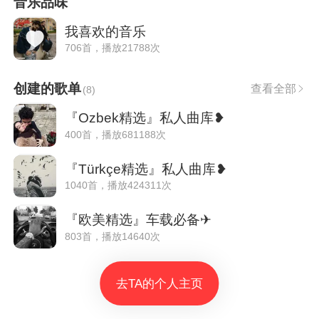
音乐品味
我喜欢的音乐
706首，播放21788次
创建的歌单
查看全部
(
8
)
『Ozbek精选』私人曲库❥
400首，播放681188次
『Türkçe精选』私人曲库❥
1040首，播放424311次
『欧美精选』车载必备✈
803首，播放14640次
去TA的个人主页