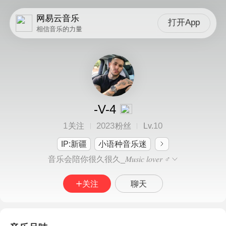
网易云音乐
打开App
相信音乐的力量
-V-4
1
2023
10
关注
粉丝
Lv.
IP:新疆
小语种音乐迷
音乐会陪你很久很久_𝑀𝑢𝑠𝑖𝑐 𝑙𝑜𝑣𝑒𝑟 ♂
关注
聊天