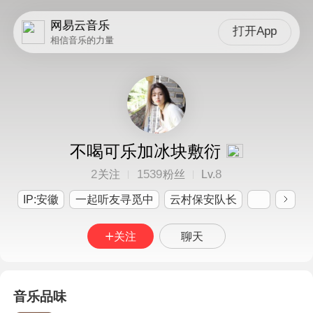
网易云音乐
打开App
相信音乐的力量
不喝可乐加冰块敷衍
2
1539
8
关注
粉丝
Lv.
IP:安徽
一起听友寻觅中
云村保安队长
关注
聊天
音乐品味