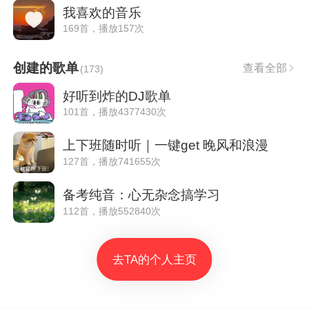
我喜欢的音乐
169首，播放157次
创建的歌单
查看全部
(
173
)
好听到炸的DJ歌单
101首，播放4377430次
上下班随时听｜一键get 晚风和浪漫
127首，播放741655次
备考纯音：心无杂念搞学习
112首，播放552840次
去TA的个人主页