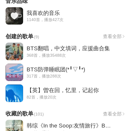
音乐品味
我喜欢的音乐
1140首，播放427次
创建的歌单
查看全部
(
9
)
BTS翻唱，中文填词，应援曲合集
368首，播放35488次
BTS防弹睡眠团(*╹▽╹*)
317首，播放288次
【英】曽在回，忆里，记起你
82首，播放20次
收藏的歌单
查看全部
(
101
)
韩综《In the Soop:友情旅行》BGM