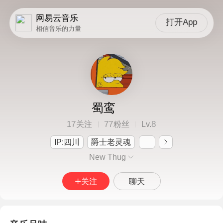
网易云音乐
打开App
相信音乐的力量
蜀鸾
17
77
8
关注
粉丝
Lv.
IP:四川
爵士老灵魂
New Thug
关注
聊天