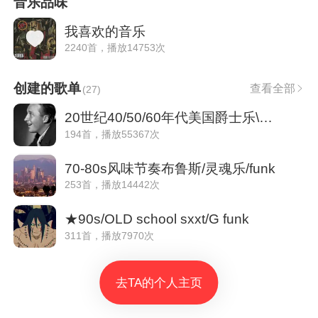
音乐品味
我喜欢的音乐
2240首，播放14753次
创建的歌单
查看全部
(
27
)
20世纪40/50/60年代美国爵士乐\蓝调
194首，播放55367次
70-80s风味节奏布鲁斯/灵魂乐/funk
253首，播放14442次
★90s/OLD school sxxt/G funk
311首，播放7970次
去TA的个人主页