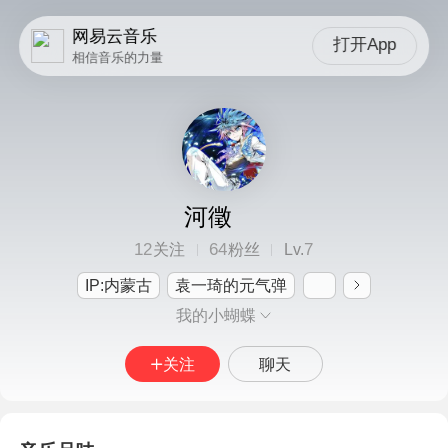
网易云音乐
打开App
相信音乐的力量
河徵
12
64
7
关注
粉丝
Lv.
IP:内蒙古
袁一琦的元气弹
我的小蝴蝶
关注
聊天