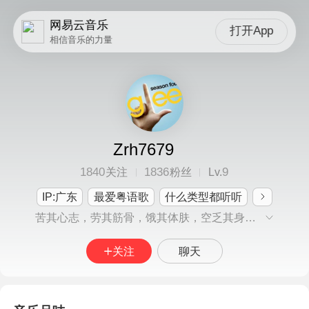
网易云音乐
打开App
相信音乐的力量
Zrh7679
1840
1836
9
关注
粉丝
Lv.
IP:广东
最爱粤语歌
什么类型都听听
苦其心志，劳其筋骨，饿其体肤，空乏其身，行拂乱其所为，所以动心忍性，曾益其所不能
关注
聊天