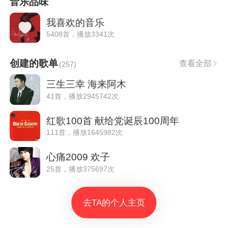
音乐品味
我喜欢的音乐
5408首，播放3341次
创建的歌单
查看全部
(
257
)
三生三幸 海来阿木
41首，播放2945742次
红歌100首 献给党诞辰100周年
111首，播放1645982次
心痛2009 欢子
25首，播放375697次
去TA的个人主页