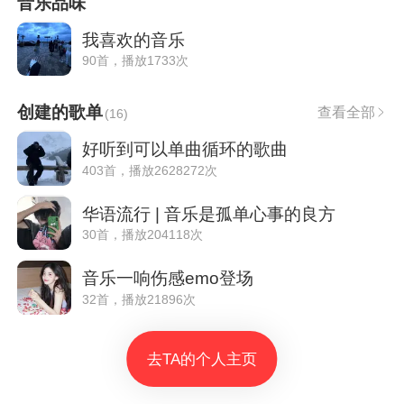
音乐品味
我喜欢的音乐
90首，播放1733次
创建的歌单
查看全部
(
16
)
好听到可以单曲循环的歌曲
403首，播放2628272次
华语流行 | 音乐是孤单心事的良方
30首，播放204118次
音乐一响伤感emo登场
32首，播放21896次
去TA的个人主页