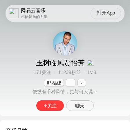
网易云音乐
打开App
相信音乐的力量
玉树临风贾怡芳
171
11239
8
关注
粉丝
Lv.
IP:福建
便纵有千种风情，更与何人说
关注
聊天