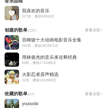
音乐品味
我喜欢的音乐
527首，播放24043次
创建的歌单
查看全部
(
137
)
宫崎骏十大动画电影音乐全集
205首，播放2923971次
用林俊杰的音乐来诠释经典
64首，播放1714386次
火影忍者原声精选
62首，播放1412884次
收藏的歌单
查看全部
(
27
)
yoasobi