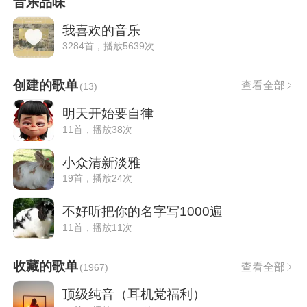
音乐品味
我喜欢的音乐
3284首，播放5639次
创建的歌单
查看全部
(
13
)
明天开始要自律
11首，播放38次
小众清新淡雅
19首，播放24次
不好听把你的名字写1000遍
11首，播放11次
收藏的歌单
查看全部
(
1967
)
顶级纯音（耳机党福利）