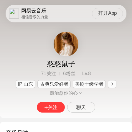
网易云音乐
打开App
相信音乐的力量
憨憨鼠子
71
6
8
关注
粉丝
Lv.
IP:山东
古典乐爱好者
美剧十级学者
愿治愈你的心
关注
聊天