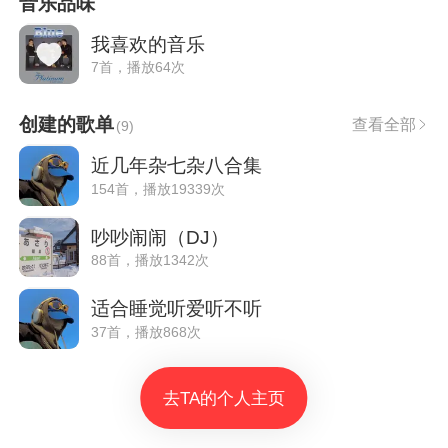
音乐品味
我喜欢的音乐
7首，播放64次
创建的歌单
查看全部
(
9
)
近几年杂七杂八合集
154首，播放19339次
吵吵闹闹（DJ）
88首，播放1342次
适合睡觉听爱听不听
37首，播放868次
去TA的个人主页