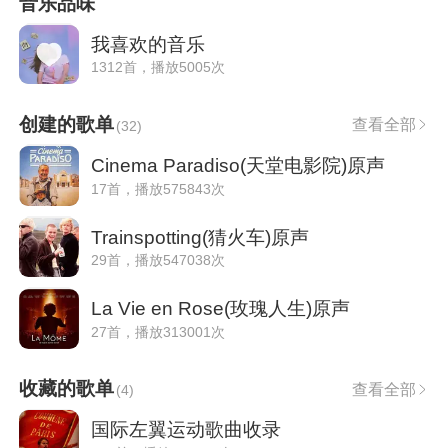
音乐品味
我喜欢的音乐
1312首，播放5005次
创建的歌单
查看全部
(
32
)
Cinema Paradiso(天堂电影院)原声
17首，播放575843次
Trainspotting(猜火车)原声
29首，播放547038次
La Vie en Rose(玫瑰人生)原声
27首，播放313001次
收藏的歌单
查看全部
(
4
)
国际左翼运动歌曲收录