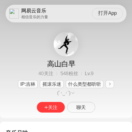
网易云音乐
打开App
相信音乐的力量
高山白早
40
548
9
关注
粉丝
Lv.
IP:吉林
摇滚乐迷
什么类型都听听
(´･_･`)
关注
聊天