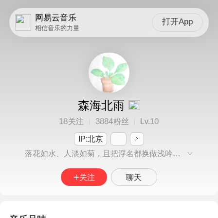
网易云音乐
打开App
相信音乐的力量
森海北雨
18
3884
10
关注
粉丝
Lv.
IP:北京
落花如水、人淡如菊，且把浮名都换做浅吟低唱。
关注
聊天