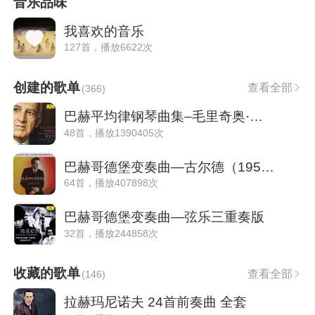
音乐品味
我喜欢的音乐
127首，播放6622次
创建的歌单
查看全部
(
366
)
巴赫平均律钢琴曲集–毛里奇奥·波利尼
48首，播放1390405次
巴赫哥德堡变奏曲—古尔德（1955&1981）
64首，播放407898次
巴赫哥德堡变奏曲—弦乐三重奏版
32首，播放244858次
收藏的歌单
查看全部
(
146
)
拉赫玛尼诺夫 24首前奏曲 全套