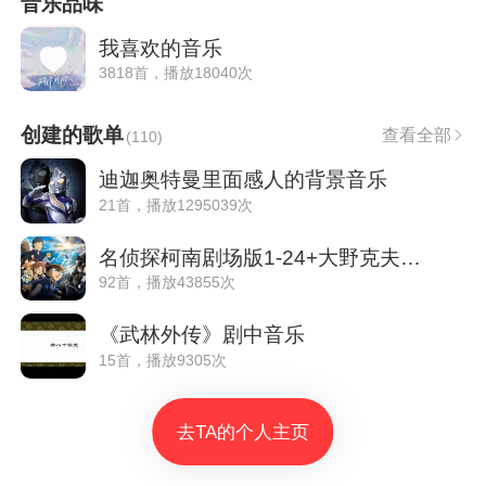
音乐品味
我喜欢的音乐
3818首，播放18040次
创建的歌单
查看全部
(
110
)
迪迦奥特曼里面感人的背景音乐
21首，播放1295039次
名侦探柯南剧场版1-24+大野克夫旋律音乐
92首，播放43855次
《武林外传》剧中音乐
15首，播放9305次
去TA的个人主页