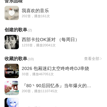
音乐品味
我喜欢的音乐
202首，播放161次
创建的歌单
(
2
)
西部卡拉OK派对 （每周日）
1233首，播放20041次
收藏的歌单
查看全部
(
10
)
2026 包厢迷幻太空咚咚咚DJ串烧
33首，播放467051次
『80丶90后回忆杀』当年爆火的非主流神曲
200首，播放1110745次