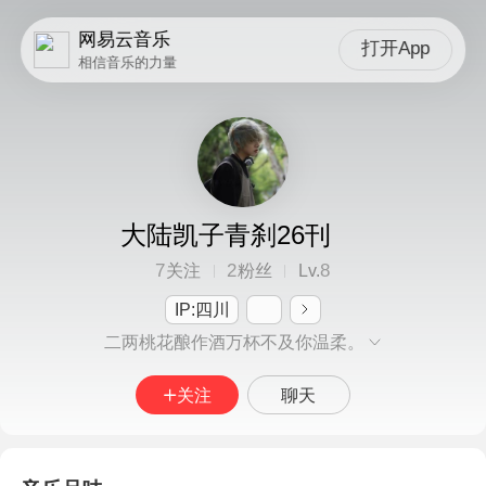
网易云音乐
打开App
相信音乐的力量
大陆凯子青刹26刊
7
2
8
关注
粉丝
Lv.
IP:四川
二两桃花酿作酒万杯不及你温柔。
关注
聊天