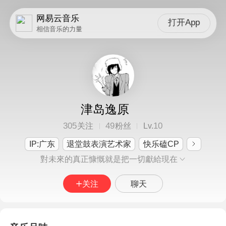
网易云音乐
打开App
相信音乐的力量
津岛逸原
305
49
10
关注
粉丝
Lv.
IP:广东
退堂鼓表演艺术家
快乐磕CP
對未來的真正慷慨就是把一切獻給現在
关注
聊天