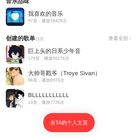
音乐品味
我喜欢的音乐
97首，播放18428次
创建的歌单
查看全部
(
13
)
巨上头的日系少年音
179首，播放40276次
大帅哥戳爷（Troye Sivan）
86首，播放8978次
BLLLLLLLLLLL
19首，播放7726次
去TA的个人主页