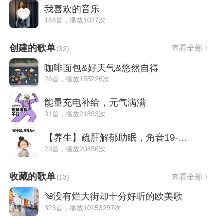
我喜欢的音乐
148首，播放1027次
创建的歌单
查看全部
(
32
)
咖啡面包&好天气&悠然自得
26首，播放155226次
能量充电补给，元气满满
31首，播放21893次
【养生】疏肝解郁助眠，角音19-23时
23首，播放20456次
收藏的歌单
查看全部
(
13
)
༄没有烂大街却十分好听的欧美歌
323首，播放10153297次