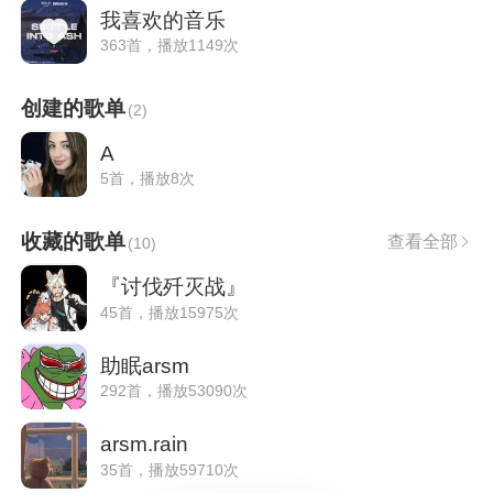
我喜欢的音乐
363首，播放1149次
创建的歌单
(
2
)
A
5首，播放8次
收藏的歌单
查看全部
(
10
)
『讨伐歼灭战』
45首，播放15975次
助眠arsm
292首，播放53090次
arsm.rain
35首，播放59710次