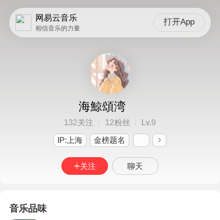
网易云音乐
打开App
相信音乐的力量
海鯨頌湾
132
12
9
关注
粉丝
Lv.
IP:上海
金榜题名
关注
聊天
音乐品味