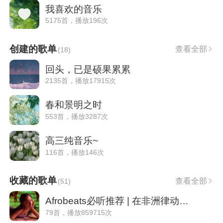
我喜欢的音乐
5175首，播放196次
创建的歌单
查看全部
(
18
)
回头，已是硕果累累
2135首，播放17915次
春和景明之时
553首，播放3287次
高三纯音乐~
116首，播放146次
收藏的歌单
查看全部
(
51
)
Afrobeats必听推荐 | 在非洲律动中摇曳灵魂
79首，播放859715次