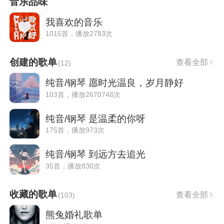
音乐品味
我喜欢的音乐
1015首，播放2783次
创建的歌单
查看全部
(
12
)
纯音/钢琴 愿时光温良，岁月静好
103首，播放2670748次
纯音/钢琴 是温柔的你呀
175首，播放973次
纯音/钢琴 到远方去追光
35首，播放830次
收藏的歌单
查看全部
(
103
)
熊兔婚礼歌单