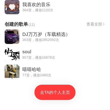
我喜欢的音乐
364首，播放1120次
创建的歌单
查看全部
(
11
)
DJ万万岁（车载精选）
263首，播放2852092次
soul
857首，播放16878次
嘻嘻哈哈
77首，播放2480次
去TA的个人主页