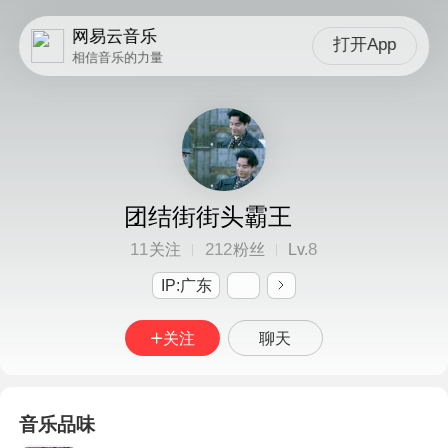
网易云音乐
打开App
相信音乐的力量
团结街街头霸王
11
212
8
关注
粉丝
Lv.
IP:广东
关注
聊天
音乐品味