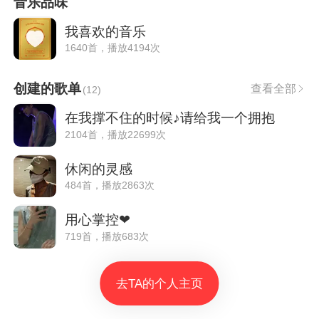
音乐品味
我喜欢的音乐
1640首，播放4194次
创建的歌单
查看全部
(
12
)
在我撑不住的时候♪请给我一个拥抱
2104首，播放22699次
休闲的灵感
484首，播放2863次
用心掌控❤
719首，播放683次
去TA的个人主页