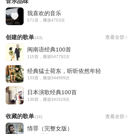
音乐品味
我喜欢的音乐
571首，播放4753次
创建的歌单
查看全部
(
43
)
闽南语经典100首
115首，播放547792次
经典猛士荷东，听听依然年轻
133首，播放344999次
日本演歌经典100首
130首，播放341519次
收藏的歌单
查看全部
(
16
)
情罪（完整女版）