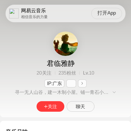
网易云音乐
打开App
相信音乐的力量
君临雅静
20
235
10
关注
粉丝
Lv.
IP:广东
寻一无人山谷，建一木制小屋。铺一青石小路，与你终晨暮鼓，安之若素。开一方水土，赏一方天际。闻一林清静，与你看花开花落。任时光荏苒.
关注
聊天