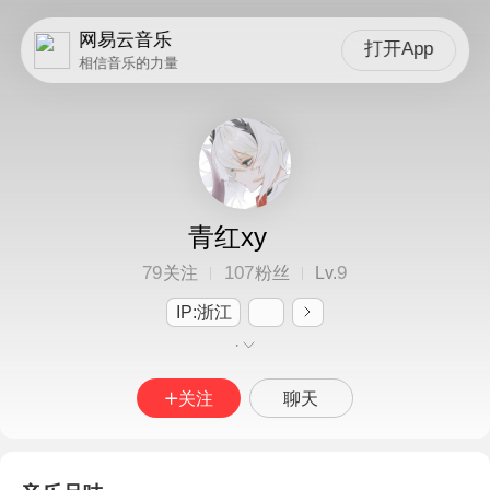
网易云音乐
打开App
相信音乐的力量
青红xy
79
107
9
关注
粉丝
Lv.
IP:浙江
·
关注
聊天