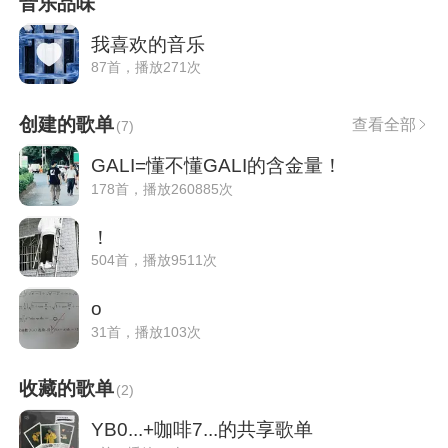
音乐品味
我喜欢的音乐
87首，播放271次
创建的歌单
查看全部
(
7
)
GALI=懂不懂GALI的含金量！
178首，播放260885次
！
504首，播放9511次
o
31首，播放103次
收藏的歌单
(
2
)
YB0...+咖啡7...的共享歌单