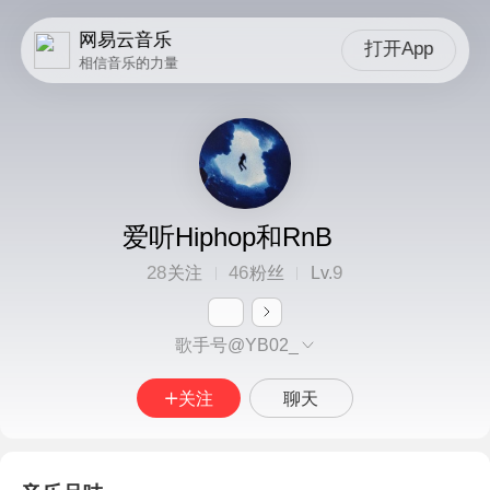
网易云音乐
打开App
相信音乐的力量
爱听Hiphop和RnB
28
46
9
关注
粉丝
Lv.
歌手号@YB02_
关注
聊天