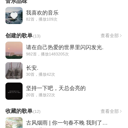
音乐品味
我喜欢的音乐
82首，播放109次
创建的歌单
查看全部
(
13
)
请在自己热爱的世界里闪闪发光.
982首，播放1483205次
长安.
30首，播放42次
坚持一下吧，天总会亮的
20首，播放22次
收藏的歌单
查看全部
(
12
)
古风烟雨 | 你一句春不晚 我到了真江南