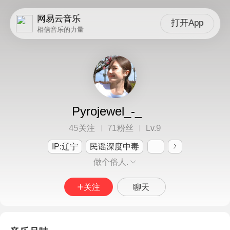
网易云音乐
打开App
相信音乐的力量
Pyrojewel_-_
45
71
9
关注
粉丝
Lv.
IP:辽宁
民谣深度中毒
做个俗人.
关注
聊天