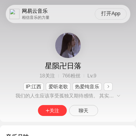
网易云音乐
打开App
相信音乐的力量
星陨卍日落
18
766
9
关注
粉丝
Lv.
IP:江西
爱听老歌
热爱纯音乐
我们的人生应该享受孤独又期待感情。 其实喜欢一首歌，很多时候并不是真的喜欢，只是借一种方式去怀念一个人或一件事。 天不像以前那样蓝了，我也一样，依旧像蜉蝣，也可能不是，随便了，但希望能遇见你，可以在我哭的时候看着我，给我一张有人注意你的假象。
关注
聊天