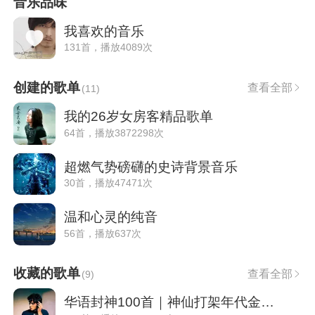
音乐品味
我喜欢的音乐
131首，播放4089次
创建的歌单
查看全部
(
11
)
我的26岁女房客精品歌单
64首，播放3872298次
超燃气势磅礴的史诗背景音乐
30首，播放47471次
温和心灵的纯音
56首，播放637次
收藏的歌单
查看全部
(
9
)
华语封神100首｜神仙打架年代金曲全收录