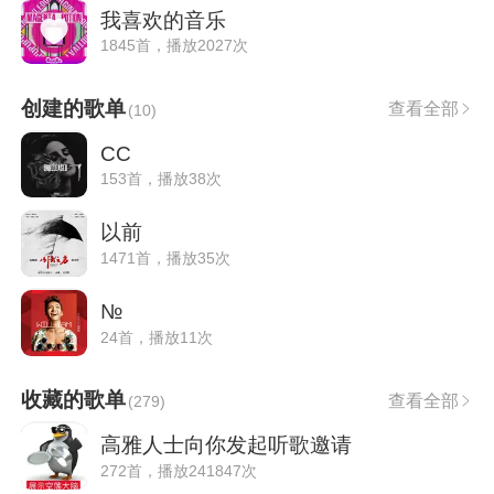
我喜欢的音乐
1845首，播放2027次
创建的歌单
查看全部
(
10
)
CC
153首，播放38次
以前
1471首，播放35次
№
24首，播放11次
收藏的歌单
查看全部
(
279
)
高雅人士向你发起听歌邀请
272首，播放241847次