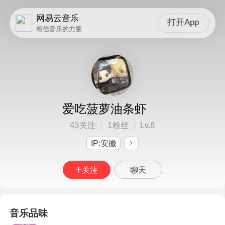
网易云音乐
打开App
相信音乐的力量
爱吃菠萝油条虾
43
1
8
关注
粉丝
Lv.
IP:安徽
关注
聊天
音乐品味