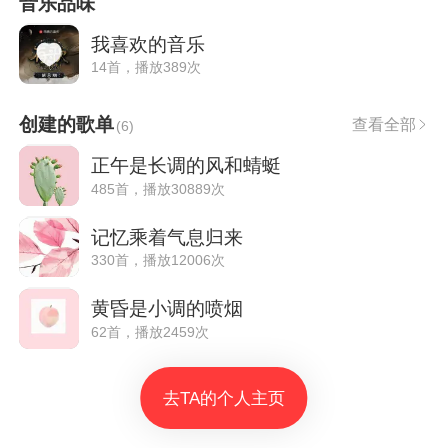
音乐品味
我喜欢的音乐
14首，播放389次
创建的歌单
查看全部
(
6
)
正午是长调的风和蜻蜓
485首，播放30889次
记忆乘着气息归来
330首，播放12006次
黄昏是小调的喷烟
62首，播放2459次
去TA的个人主页