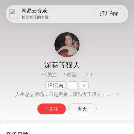
网易云音乐
打开App
相信音乐的力量
深巷等猫人
81
5
9
关注
粉丝
Lv.
IP:云南
人生总会散场，只是后来，孤街没了浪人，深巷没了老猫。
关注
聊天