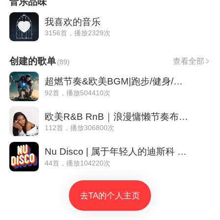
音乐品味
我喜欢的音乐
3156首，播放2329次
创建的歌单
查看全部
(
89
)
超燃节奏&欧美BGM|跑步/健身/游戏/篮球必备
92首，播放504410次
欧美R&B RnB｜浪漫慵懒节奏布鲁斯
112首，播放306800次
Nu Disco | 属于年轻人的迪斯科 复古浪潮
44首，播放104220次
去TA的个人主页