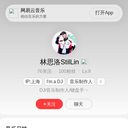
网易云音乐
打开App
相信音乐的力量
林思洛StilLin
76
100
9
关注
粉丝
Lv.
IP:上海
I'm a DJ
音乐制作人
DJ/音乐制作人/键盘手
关注
聊天