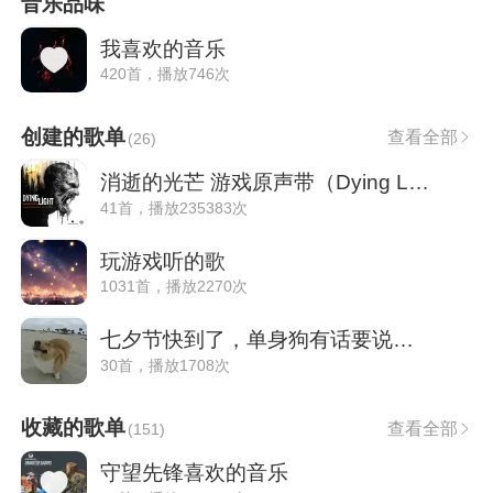
音乐品味
我喜欢的音乐
420首，播放746次
创建的歌单
查看全部
(
26
)
消逝的光芒 游戏原声带（Dying Light）
41首，播放235383次
玩游戏听的歌
1031首，播放2270次
七夕节快到了，单身狗有话要说。。。
30首，播放1708次
收藏的歌单
查看全部
(
151
)
守望先锋喜欢的音乐