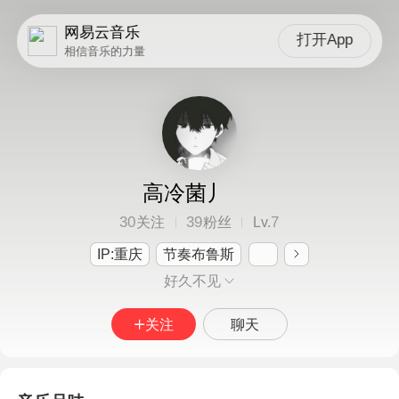
网易云音乐
打开App
相信音乐的力量
高冷菌丿
30
39
7
关注
粉丝
Lv.
IP:重庆
节奏布鲁斯
好久不见
关注
聊天