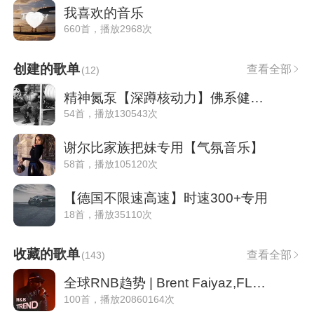
我喜欢的音乐
660首，播放2968次
创建的歌单
查看全部
(
12
)
精神氮泵【深蹲核动力】佛系健身勿点
54首，播放130543次
谢尔比家族把妹专用【气氛音乐】
58首，播放105120次
【德国不限速高速】时速300+专用
18首，播放35110次
收藏的歌单
查看全部
(
143
)
全球RNB趋势 | Brent Faiyaz,FLO等热歌合集
100首，播放20860164次