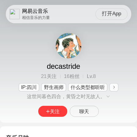
网易云音乐
打开App
相信音乐的力量
decastride
21
16
8
关注
粉丝
Lv.
IP:四川
野生画师
什么类型都听听
这世间暮色四合，黄昏之时无故人。
关注
聊天