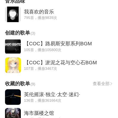
音乐品味
我喜欢的音乐
795首，播放9839次
创建的歌单
(
3
)
【COC】路易斯安那系列BGM
105首，播放105800次
【COC】淤泥之花与空心石BGM
107首，播放3467次
收藏的歌单
查看全部
(
9
)
英伦摇滚·独立·太空·迷幻·
136首，播放361664次
海市蜃楼之馆