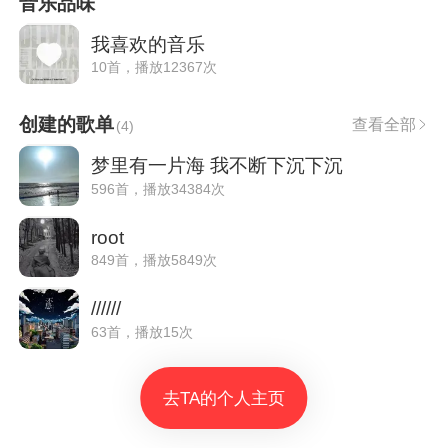
音乐品味
我喜欢的音乐
10首，播放12367次
创建的歌单
查看全部
(
4
)
梦里有一片海 我不断下沉下沉
596首，播放34384次
root
849首，播放5849次
//////
63首，播放15次
去TA的个人主页