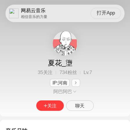
网易云音乐
打开App
相信音乐的力量
夏花_塰
35
734
7
关注
粉丝
Lv.
IP:河南
阿巴阿巴
关注
聊天