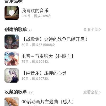
音乐品味
我喜欢的音乐
280首，播放5189次
创建的歌单
查看全部
(
7
)
【战歌集】史诗的战争已经开启！
50首，播放5715888次
电音～节奏强大【抖腿向】
75首，播放2094次
【纯音乐】压抑的心灵
10首，播放2073次
收藏的歌单
查看全部
(
27
)
00后动画片主题曲（感人）