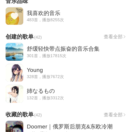
音乐品味
我喜欢的音乐
483首，播放8255次
创建的歌单
查看全部
(
42
)
舒缓轻快带点振奋的音乐合集
301首，播放17815次
Young
328首，播放7672次
姉なるもの
132首，播放3312次
收藏的歌单
查看全部
(
42
)
Doomer｜俄罗斯后朋克&东欧冷潮