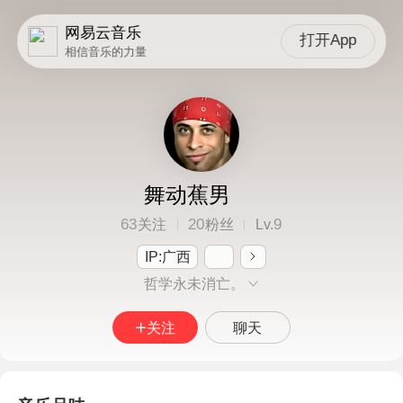
网易云音乐
打开App
相信音乐的力量
舞动蕉男
63
20
9
关注
粉丝
Lv.
IP:广西
哲学永未消亡。
关注
聊天