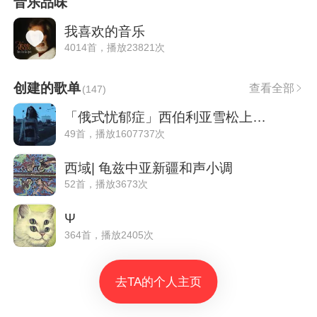
音乐品味
我喜欢的音乐
4014首，播放23821次
创建的歌单
查看全部
(
147
)
「俄式忧郁症」西伯利亚雪松上的白鸟之歌
49首，播放1607737次
西域| 龟兹中亚新疆和声小调
52首，播放3673次
Ψ
364首，播放2405次
去TA的个人主页