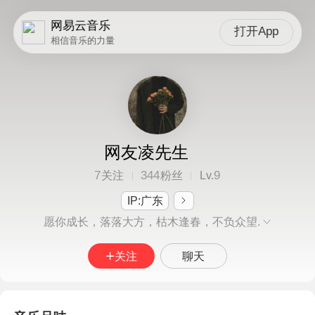
网易云音乐
打开App
相信音乐的力量
网友凌先生
7
344
9
关注
粉丝
Lv.
IP:广东
愿你成长，落落大方，枯木逢春，不负众望.
关注
聊天