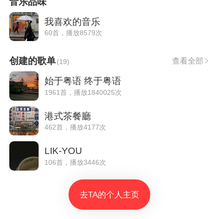
音乐品味
我喜欢的音乐
60首，播放8579次
创建的歌单
查看全部
(
19
)
始于粤语 终于粤语
1961首，播放1840025次
港式茶餐廳
462首，播放4177次
LIK-YOU
106首，播放3446次
去TA的个人主页