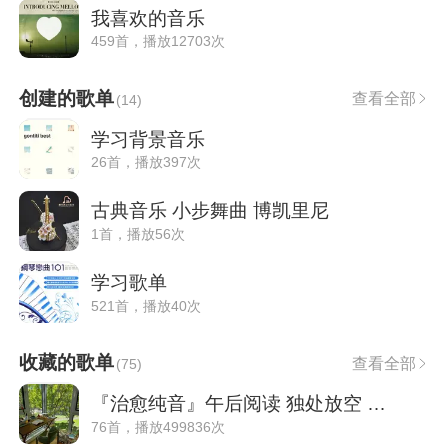
我喜欢的音乐
459首，播放12703次
创建的歌单
查看全部
(
14
)
学习背景音乐
26首，播放397次
古典音乐 小步舞曲 博凯里尼
1首，播放56次
学习歌单
521首，播放40次
收藏的歌单
查看全部
(
75
)
『治愈纯音』午后阅读 独处放空 安静惬意
76首，播放499836次