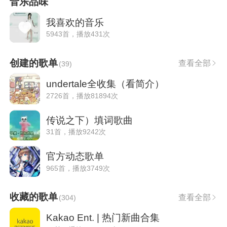
音乐品味
我喜欢的音乐
5943首，播放431次
创建的歌单
查看全部
(
39
)
undertale全收集（看简介）
2726首，播放81894次
传说之下）填词歌曲
31首，播放9242次
官方动态歌单
965首，播放3749次
收藏的歌单
查看全部
(
304
)
Kakao Ent. | 热门新曲合集