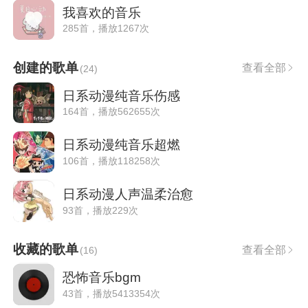
我喜欢的音乐
285首，播放1267次
创建的歌单
查看全部
(
24
)
日系动漫纯音乐伤感
164首，播放562655次
日系动漫纯音乐超燃
106首，播放118258次
日系动漫人声温柔治愈
93首，播放229次
收藏的歌单
查看全部
(
16
)
恐怖音乐bgm
43首，播放5413354次