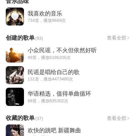
音乐品味
我喜欢的音乐
734首，播放9669次
创建的歌单
查看全部
(
93
)
小众民谣，不火但依然好听
49首，播放6186205次
民谣是唱给自己的歌
131首，播放4473480次
华语精选，值得单曲循环
98首，播放835302次
收藏的歌单
查看全部
(
37
)
欢快的跳吧 新疆舞曲