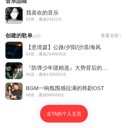
音乐品味
我喜欢的音乐
52首，播放24421次
创建的歌单
查看全部
(
12
)
【意境篇】公路/夕阳/沙漠/海风
54首，播放2949655次
『防弹少年团精选』大势背后的血汗泪
96首，播放1305633次
BGM一响氛围感拉满的韩剧OST
68首，播放996658次
去TA的个人主页