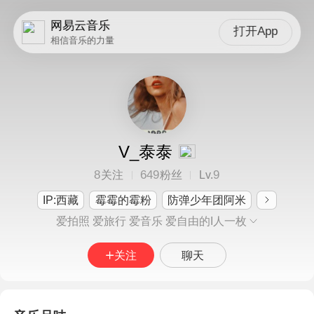
网易云音乐
打开App
相信音乐的力量
V_泰泰
8
649
9
关注
粉丝
Lv.
IP:西藏
霉霉的霉粉
防弹少年团阿米
爱拍照 爱旅行 爱音乐 爱自由的I人一枚
关注
聊天