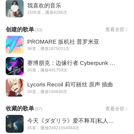
我喜欢的音乐
1505首，播放4286次
创建的歌单
查看全部
(
33
)
PROMARE 扳机社 普罗米亚
36首，播放1875031次
赛博朋克：边缘行者 Cyberpunk Edgerunners
35首，播放491759次
Lycoris Recoil 莉可丽丝 原声 插曲
34首，播放150640次
收藏的歌单
查看全部
(
57
)
今天《ダダリラ》爱不释耳|私人雷达
35首，播放24921554944次