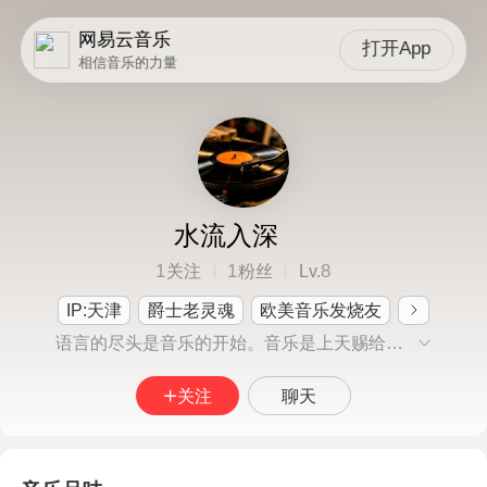
网易云音乐
打开App
相信音乐的力量
水流入深
1
1
8
关注
粉丝
Lv.
IP:天津
爵士老灵魂
欧美音乐发烧友
语言的尽头是音乐的开始。音乐是上天赐给人类最伟大的礼物。 柴科夫斯基。
关注
聊天