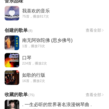
音乐品味
我喜欢的音乐
75首，播放817次
创建的歌单
查看全部
(
8
)
南无阿弥陀佛 (思乡佛号)
1首，播放73次
口琴
224首，播放2次
如歌的行版
16首，播放2次
收藏的歌单
查看全部
(
75
)
. 一生必听的世界著名浪漫钢琴曲 .