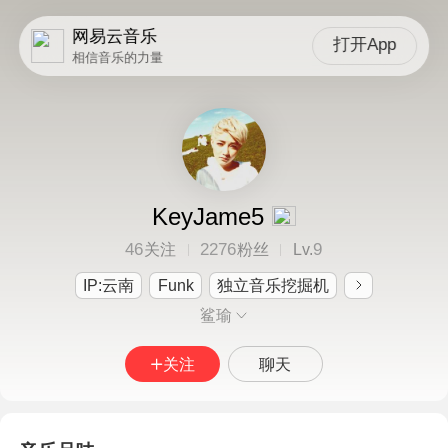
网易云音乐
打开App
相信音乐的力量
KeyJame5
46
2276
9
关注
粉丝
Lv.
IP:云南
Funk
独立音乐挖掘机
鲨瑜
关注
聊天