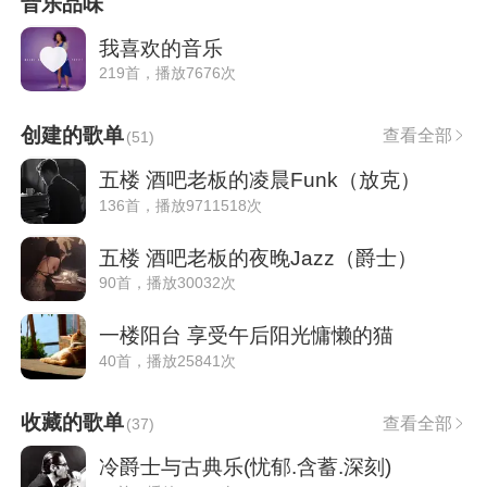
音乐品味
我喜欢的音乐
219首，播放7676次
创建的歌单
查看全部
(
51
)
五楼 酒吧老板的凌晨Funk（放克）
136首，播放9711518次
五楼 酒吧老板的夜晚Jazz（爵士）
90首，播放30032次
一楼阳台 享受午后阳光慵懒的猫
40首，播放25841次
收藏的歌单
查看全部
(
37
)
冷爵士与古典乐(忧郁.含蓄.深刻)