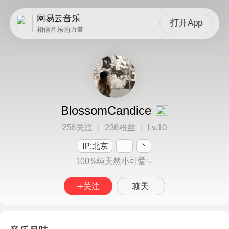
网易云音乐
打开App
相信音乐的力量
BlossomCandice
256
236
10
关注
粉丝
Lv.
IP:北京
100%纯天然小可爱
关注
聊天