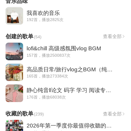
音乐品味
我喜欢的音乐
192首，播放2825次
创建的歌单
查看全部
(
54
)
lofi&chill 高级感氛围vlog BGM
157首，播放2500837次
高品质日常/旅行vlog之BGM（纯音乐版）
165首，播放273384次
静心纯音‖论文 码字 学习 阅读专用BGM
176首，播放68038次
收藏的歌单
查看全部
(
239
)
2026年第一季度你最值得收聽的100首歌曲