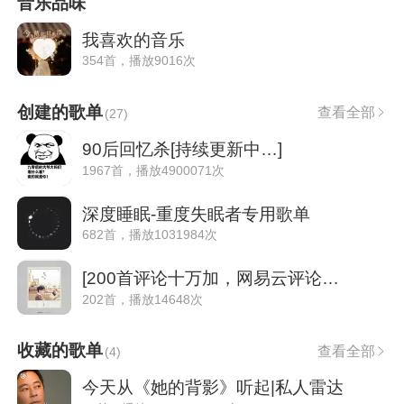
音乐品味
我喜欢的音乐
354首，播放9016次
创建的歌单
查看全部
(
27
)
90后回忆杀[持续更新中…]
1967首，播放4900071次
深度睡眠-重度失眠者专用歌单
682首，播放1031984次
[200首评论十万加，网易云评论区炸了！]
202首，播放14648次
收藏的歌单
查看全部
(
4
)
今天从《她的背影》听起|私人雷达