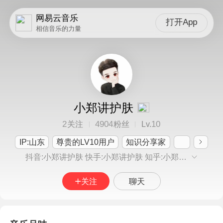
网易云音乐
打开App
相信音乐的力量
小郑讲护肤
2
4904
10
关注
粉丝
Lv.
IP:山东
尊贵的LV10用户
知识分享家
抖音:小郑讲护肤 快手:小郑讲护肤 知乎:小郑讲护肤 小红书:小郑讲护肤
关注
聊天