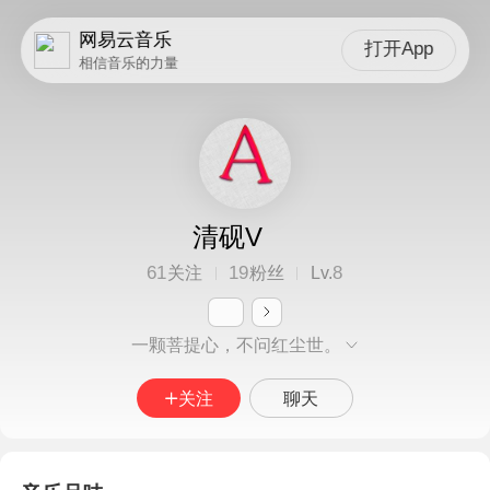
网易云音乐
打开App
相信音乐的力量
清砚V
61
19
8
关注
粉丝
Lv.
一颗菩提心，不问红尘世。
关注
聊天