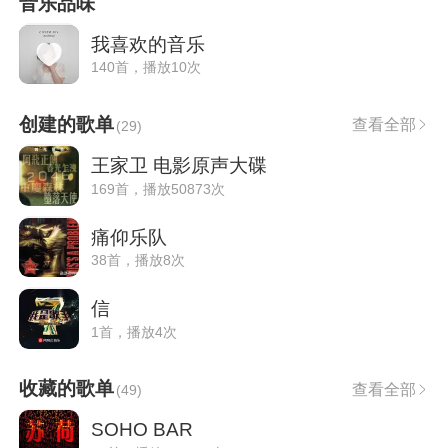
音乐品味
我喜欢的音乐
140首，播放10次
创建的歌单
查看全部
(
29
)
王家卫 电影原声大碟
169首，播放50873次
痛仰乐队
38首，播放8次
信
1首，播放4次
收藏的歌单
查看全部
(
49
)
SOHO BAR