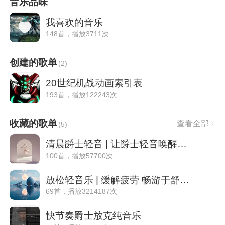
音乐品味
我喜欢的音乐
148首，播放3711次
创建的歌单
(
2
)
20世纪机战动画索引表
193首，播放122243次
收藏的歌单
查看全部
(
5
)
清晨爵士轻音 | 让爵士轻音唤醒你的美好一天
100首，播放57700次
放松轻音乐 | 缓解疲劳 畅游于舒缓音乐海洋
69首，播放3214187次
快节奏爵士放克纯音乐